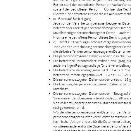
Ferner steht der betroffenen Person ein Auskunftsrech
so steht der betroffenen Person im Übrigen das Rech
Möchte eine betroffene Person dieses Auskunftsrecht 
c) Recht auf Berichtigung
Jede von der Verarbeitung personenbezogener Daten b
betreffender unrichtiger personenbezogener Daten zu
unvollständiger personenbezogener Daten — auch mit
Möchte eine betroffene Person dieses Berichtigungsre
d) Recht auf Löschung (Recht auf Vergessen werden)
Jede von der Verarbeitung personenbezogener Daten 
die sie betreffenden personenbezogenen Daten unverzüg
Die personenbezogenen Daten wurden für solche Zweck
Die betroffene Person widerruft ihre Einwilligung, au
anderweitigen Rechtsgrundlage für die Verarbeitung.
Die betroffene Person legt gemäß Art. 21 Abs. 1 DS-
betroffene Person legt gemäß Art. 21 Abs. 2 DS-GVO
Die personenbezogenen Daten wurden unrechtmäßig 
Die Löschung der personenbezogenen Daten ist zur Er
unterliegt.
Die personenbezogenen Daten wurden in Bezug auf a
Sofern einer der oben genannten Gründe zutrifft und
sie sich hierzu jederzeit an einen Mitarbeiter des 
nachgekommen wird.
Wurden die personenbezogenen Daten von der Veroni
personenbezogenen Daten verpflichtet, so trifft di
technischer Art, um andere für die Datenverarbeitung
von diesen anderen für die Datenverarbeitung Veran
Daten verlangt hat, soweit die Verarbeitung nicht er