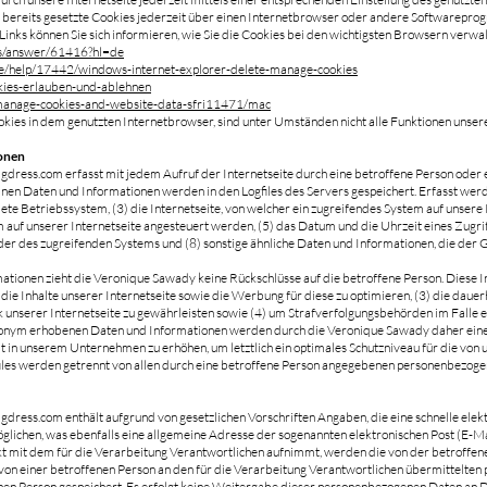
bereits gesetzte Cookies jederzeit über einen Internetbrowser oder andere Softwareprogr
nks können Sie sich informieren, wie Sie die Cookies bei den wichtigsten Browsern verwalt
nts/answer/61416?hl=de
-de/help/17442/windows-internet-explorer-delete-manage-cookies
ookies-erlauben-und-ablehnen
i/manage-cookies-and-website-data-sfri11471/mac
kies in dem genutzten Internetbrowser, sind unter Umständen nicht alle Funktionen unserer
ionen
igdress.com
erfasst mit jedem Aufruf der Internetseite durch eine betroffene Person oder 
inen Daten und Informationen werden in den Logfiles des Servers gespeichert. Erfasst w
e Betriebssystem, (3) die Internetseite, von welcher ein zugreifendes System auf unsere I
uf unserer Internetseite angesteuert werden, (5) das Datum und die Uhrzeit eines Zugriffs 
der des zugreifenden Systems und (8) sonstige ähnliche Daten und Informationen, die der
ationen zieht die Veronique Sawady keine Rückschlüsse auf die betroffene Person. Diese 
) die Inhalte unserer Internetseite sowie die Werbung für diese zu optimieren, (3) die daue
unserer Internetseite zu gewährleisten sowie (4) um Strafverfolgungsbehörden im Falle e
onym erhobenen Daten und Informationen werden durch die Veronique Sawady daher einerse
t in unserem Unternehmen zu erhöhen, um letztlich ein optimales Schutzniveau für die vo
iles werden getrennt von allen durch eine betroffene Person angegebenen personenbezoge
igdress.com
enthält aufgrund von gesetzlichen Vorschriften Angaben, die eine schnelle 
lichen, was ebenfalls eine allgemeine Adresse der sogenannten elektronischen Post (E-Ma
kt mit dem für die Verarbeitung Verantwortlichen aufnimmt, werden die von der betroff
sis von einer betroffenen Person an den für die Verarbeitung Verantwortlichen übermittel
n Person gespeichert. Es erfolgt keine Weitergabe dieser personenbezogenen Daten an Dr