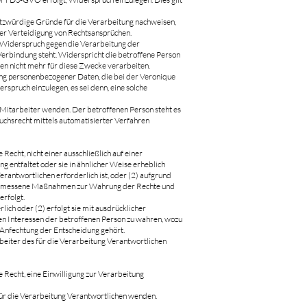
utzwürdige Gründe für die Verarbeitung nachweisen,
er Verteidigung von Rechtsansprüchen.
t Widerspruch gegen die Verarbeitung der
Verbindung steht. Widerspricht die betroffene Person
n nicht mehr für diese Zwecke verarbeiten.
tung personenbezogener Daten, die bei der Veronique
pruch einzulegen, es sei denn, eine solche
Mitarbeiter wenden. Der betroffenen Person steht es
uchsrecht mittels automatisierter Verfahren
cht, nicht einer ausschließlich auf einer
 entfaltet oder sie in ähnlicher Weise erheblich
erantwortlichen erforderlich ist, oder (2) aufgrund
n angemessene Maßnahmen zur Wahrung der Rechte und
erfolgt.
ich oder (2) erfolgt sie mit ausdrücklicher
en Interessen der betroffenen Person zu wahren, wozu
 Anfechtung der Entscheidung gehört.
beiter des für die Verarbeitung Verantwortlichen
Recht, eine Einwilligung zur Verarbeitung
 für die Verarbeitung Verantwortlichen wenden.