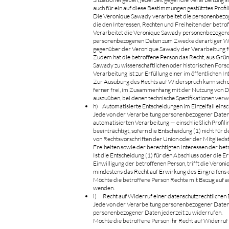
auch für ein auf diese Bestimmungen gestütztes Profil
Die Veronique Sawady verarbeitet die personenbezog
die den Interessen, Rechten und Freiheiten der betr
Verarbeitet die Veronique Sawady personenbezogene 
personenbezogenen Daten zum Zwecke derartiger Werbun
gegenüber der Veronique Sawady der Verarbeitung f
Zudem hat die betroffene Person das Recht, aus Gründ
Sawady zu wissenschaftlichen oder historischen Fors
Verarbeitung ist zur Erfüllung einer im öffentlichen I
Zur Ausübung des Rechts auf Widerspruch kann sich d
ferner frei, im Zusammenhang mit der Nutzung von Di
auszuüben, bei denen technische Spezifikationen ver
h) Automatisierte Entscheidungen im Einzelfall einsch
Jede von der Verarbeitung personenbezogener Daten b
automatisierten Verarbeitung — einschließlich Profil
beeinträchtigt, sofern die Entscheidung (1) nicht für
von Rechtsvorschriften der Union oder der Mitglieds
Freiheiten sowie der berechtigten Interessen der betr
Ist die Entscheidung (1) für den Abschluss oder die E
Einwilligung der betroffenen Person, trifft die Ver
mindestens das Recht auf Erwirkung des Eingreifens 
Möchte die betroffene Person Rechte mit Bezug auf au
wenden.
i) Recht auf Widerruf einer datenschutzrechtlichen 
Jede von der Verarbeitung personenbezogener Daten 
personenbezogener Daten jederzeit zu widerrufen.
Möchte die betroffene Person ihr Recht auf Widerruf e