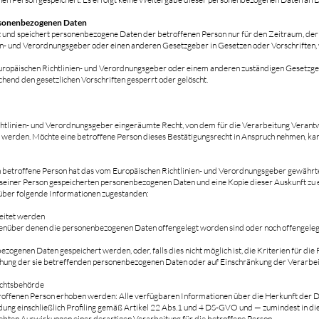
rsonenbezogenen Daten
t und speichert personenbezogene Daten der betroffenen Person nur für den Zeitraum, der
ien- und Verordnungsgeber oder einen anderen Gesetzgeber in Gesetzen oder Vorschriften,
Europäischen Richtlinien- und Verordnungsgeber oder einem anderen zuständigen Gesetzge
nd den gesetzlichen Vorschriften gesperrt oder gelöscht.
htlinien- und Verordnungsgeber eingeräumte Recht, von dem für die Verarbeitung Verantw
erden. Möchte eine betroffene Person dieses Bestätigungsrecht in Anspruch nehmen, kann 
betroffene Person hat das vom Europäischen Richtlinien- und Verordnungsgeber gewährte 
 seiner Person gespeicherten personenbezogenen Daten und eine Kopie dieser Auskunft zu e
über folgende Informationen zugestanden:
eitet werden
nüber denen die personenbezogenen Daten offengelegt worden sind oder noch offengeleg
bezogenen Daten gespeichert werden, oder, falls dies nicht möglich ist, die Kriterien für di
chung der sie betreffenden personenbezogenen Daten oder auf Einschränkung der Verarbei
ichtsbehörde
roffenen Person erhoben werden: Alle verfügbaren Informationen über die Herkunft der 
dung einschließlich Profiling gemäß Artikel 22 Abs.1 und 4 DS-GVO und — zumindest in di
rebten Auswirkungen einer derartigen Verarbeitung für die betroffene Person