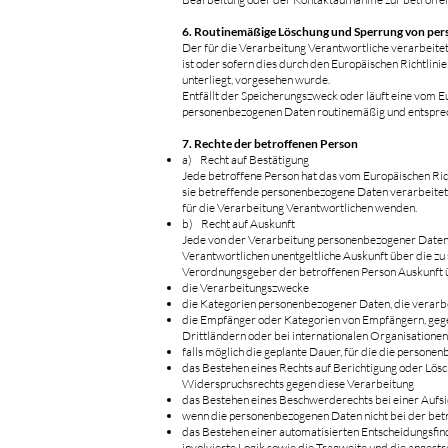
6. Routinemäßige Löschung und Sperrung von pe
Der für die Verarbeitung Verantwortliche verarbeite
ist oder sofern dies durch den Europäischen Richtlin
unterliegt, vorgesehen wurde.
Entfällt der Speicherungszweck oder läuft eine vom 
personenbezogenen Daten routinemäßig und entspreche
7. Rechte der betroffenen Person
a) Recht auf Bestätigung
Jede betroffene Person hat das vom Europäischen Ric
sie betreffende personenbezogene Daten verarbeitet w
für die Verarbeitung Verantwortlichen wenden.
b) Recht auf Auskunft
Jede von der Verarbeitung personenbezogener Daten 
Verantwortlichen unentgeltliche Auskunft über die zu
Verordnungsgeber der betroffenen Person Auskunft 
die Verarbeitungszwecke
die Kategorien personenbezogener Daten, die verarb
die Empfänger oder Kategorien von Empfängern, gege
Drittländern oder bei internationalen Organisationen
falls möglich die geplante Dauer, für die die personen
das Bestehen eines Rechts auf Berichtigung oder Lös
Widerspruchsrechts gegen diese Verarbeitung
das Bestehen eines Beschwerderechts bei einer Aufs
wenn die personenbezogenen Daten nicht bei der bet
das Bestehen einer automatisierten Entscheidungsfin
involvierte Logik sowie die Tragweite und die angest