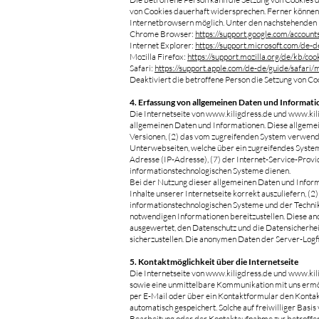
von Cookies dauerhaft widersprechen. Ferner können 
Internetbrowsern möglich. Unter den nachstehenden Li
Chrome Browser:
https://support.google.com/accou
Internet Explorer:
https://support.microsoft.com/de
Mozilla Firefox:
https://support.mozilla.org/de/kb/c
Safari:
https://support.apple.com/de-de/guide/safar
Deaktiviert die betroffene Person die Setzung von Coo
4. Erfassung von allgemeinen Daten und Informat
Die Internetseite von
www.kiligdress.de
und
www.kil
allgemeinen Daten und Informationen. Diese allgeme
Versionen, (2) das vom zugreifenden System verwendet
Unterwebseiten, welche über ein zugreifendes System a
Adresse (IP-Adresse), (7) der Internet-Service-Provi
informationstechnologischen Systeme dienen.
Bei der Nutzung dieser allgemeinen Daten und Inform
Inhalte unserer Internetseite korrekt auszuliefern, (2
informationstechnologischen Systeme und der Technik 
notwendigen Informationen bereitzustellen. Diese an
ausgewertet, den Datenschutz und die Datensicherhei
sicherzustellen. Die anonymen Daten der Server-Logf
5. Kontaktmöglichkeit über die Internetseite
Die Internetseite von
www.kiligdress.de
und
www.kil
sowie eine unmittelbare Kommunikation mit uns ermög
per E-Mail oder über ein Kontaktformular den Konta
automatisch gespeichert. Solche auf freiwilliger Ba
Bearbeitung oder der Kontaktaufnahme zur betroffene