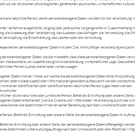
ck der physischen, physiologischen, genetischen, psychischen, wirtschaftlichen, kulturell
ifizierbare natürliche Person, deren personenbezogene Daten von dem für die Verarbeitung 
isierter Verfahren ausgeführte Vorgang oder jede solche Vorgangsreihe im Zusammenhang 
rung, die Anpassung oder Veränderung, das Auslesen, das Abfragen, die Verwendung, die O
e Verknüpfung, die Einschränkung, das Löschen oder die Vernichtung.
espeicherter personenbezogener Daten mit dem Ziel, ihre künftige Verarbeitung einzuschr
tung personenbezogener Daten, die darin besteht, dass diese personenbezogenen Daten ve
ten, insbesondere, um Aspekte bezüglich Arbeitsleistung, wirtschaftlicher Lage, Gesundheit,
türlichen Person zu analysieren oder vorherzusagen.
gener Daten in einer Weise, auf welche die personenbezogenen Daten ohne Hinzuziehung z
können, sofern diese zusätzlichen Informationen gesondert aufbewahrt werden und techni
nicht einer identifizierten oder identifizierbaren natürlichen Person zugewiesen werden.
twortlicher
licher ist die natürliche oder juristische Person, Behörde, Einrichtung oder andere Stelle
ogenen Daten entscheidet. Sind die Zwecke und Mittel dieser Verarbeitung durch das Uni
weise können die bestimmten Kriterien seiner Benennung nach dem Unionsrecht oder dem
che Person, Behörde, Einrichtung oder andere Stelle, die personenbezogene Daten im Auftra
, Behörde, Einrichtung oder andere Stelle, der personenbezogene Daten offengelegt werden,
en eines bestimmten Untersuchungsauftrags nach dem Unionsrecht oder dem Recht der Mit