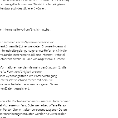
amme gelöscht werden. Dies ist in allen gängigen
en (u.a. auch deaktivieren) können:
 Internetseite voll umfänglich nutzbar.
ein automatisiertes System eine Reihe von
erden können die (1) verwendeten Browsertypen und
nternetseite gelangt (sogenannte Referrer), (4) die
auf die Internetseite, (6) eine Internet-Protokoll-
 Gefahrenabwehr im Falle von Angriffen auf unsere
Informationen werden vielmehr benötigt, um (1) die
rhafte Funktionsfähigkeit unserer
ines Cyberangriffes die zur Strafverfolgung
its statistisch und ferner mit dem Ziel
n uns verarbeiteten personenbezogenen Daten
nen Daten gespeichert.
elektronische Kontaktaufnahme zu unserem Unternehmen
il-Adresse) umfasst. Sofern eine betroffene Person
enen Person übermittelten personenbezogenen Daten
ten personenbezogenen Daten werden für Zwecke der
itte.