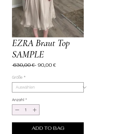
EZRA Braut Top
SAMPLE
Standardpreis
Sale-
 630,00 € 
90,00 €
Preis
Größe
*
Anzahl
*
ADD TO BAG