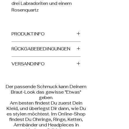
drei Labradoriten und einem
Rosenquartz
PRODUKTINFO
Ohrringe 925 Sterlingsilber
RÜCKGABEBEDINGUNGEN
vergoldet,
mit Halbedelsteinen, drei
AGB
Labradorite und
VERSANDINFO
ein Rosenquartz
Die Versandkosten werden Dir
Länge ca. 6cm
im Warenkorb angezeigt.
Stein aus Rosenquartz ca 9mm
Der passende Schmuck kann Deinem
Durchmesser
Braut-Look das gewisse "Etwas"
geben.
Am besten findest Du zuerst Dein
Kleid, und überlegst Dir dann, wie Du
es stylen möchtest. Im Online-Shop
findest Du Ohrringe, Ringe, Ketten,
Armbänder und Headpieces in