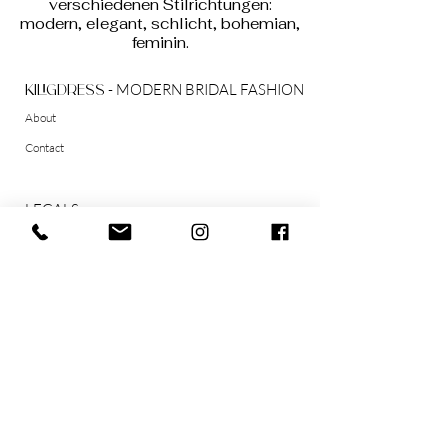
verschiedenen Stilrichtungen:
modern, elegant, schlicht, bohemian,
feminin.
- MODERN BRIDAL FASHION
kiligdress
About
Contact
LEGALS
AGB
Widerrufsrecht
Datenschutzerklärung
Impressum
SOCIAL
Instagram