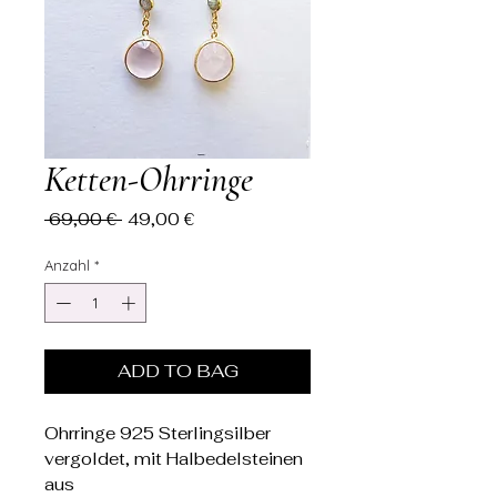
Ketten-Ohrringe
Standardpreis
Sale-
 69,00 € 
49,00 €
Preis
Anzahl
*
ADD TO BAG
Ohrringe 925 Sterlingsilber
vergoldet, mit Halbedelsteinen
aus