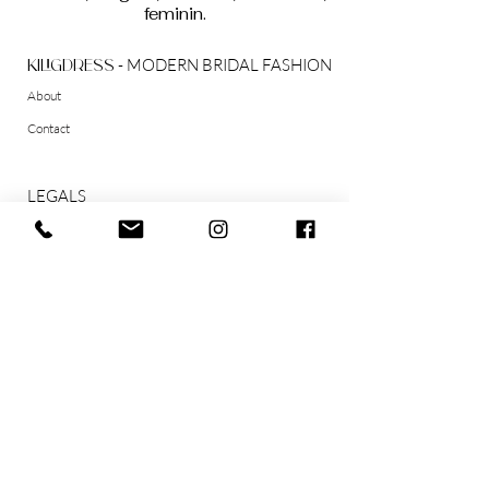
feminin.
- MODERN BRIDAL FASHION
kiligdress
About
Contact
LEGALS
AGB
Widerrufsrecht
Datenschutzerklärung
Impressum
SOCIAL
Instagram
Pinterest