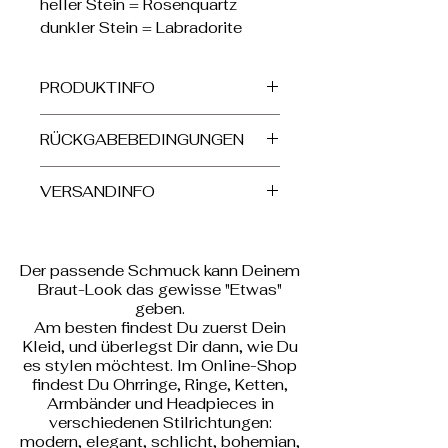
heller Stein = Rosenquartz
dunkler Stein = Labradorite
PRODUKTINFO
Ohrringe 925 Sterlingsilber
RÜCKGABEBEDINGUNGEN
vergoldet mit Halbedelsteinen
heller Stein = Rosenquartz
AGB
dunkler Stein = Labradorite
VERSANDINFO
Länge 3,9cm
Die Versandkosten werden Dir
Stein aus Rosenquartz ca.
im Warenkorb angezeigt.
11mm Durchmesser
Der passende Schmuck kann Deinem
Braut-Look das gewisse "Etwas"
geben.
Am besten findest Du zuerst Dein
Kleid, und überlegst Dir dann, wie Du
es stylen möchtest. Im Online-Shop
findest Du Ohrringe, Ringe, Ketten,
Armbänder und Headpieces in
verschiedenen Stilrichtungen:
modern, elegant, schlicht, bohemian,