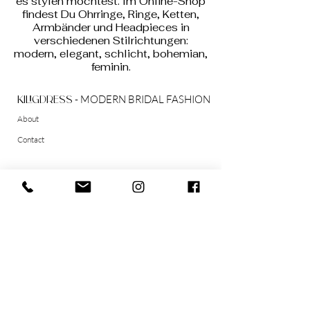
es stylen möchtest. Im Online-Shop
richtige Größe zu finden.
findest Du Ohrringe, Ringe, Ketten,
Armbänder und Headpieces in
AGB
verschiedenen Stilrichtungen:
modern, elegant, schlicht, bohemian,
feminin.
- MODERN BRIDAL FASHION
kiligdress
About
Contact
LEGALS
AGB
Widerrufsrecht
Datenschutzerklärung
Impressum