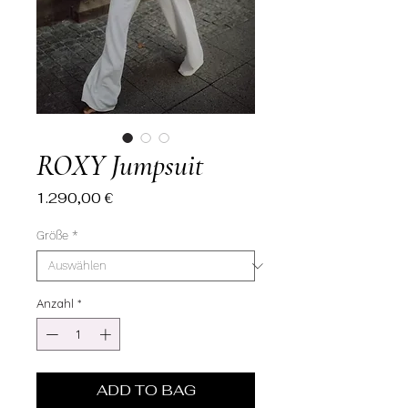
ROXY Jumpsuit
Preis
1.290,00 €
Größe
*
Anzahl
*
ADD TO BAG